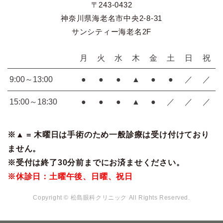
〒243-0432
神奈川県海老名市中央2-8-31
サンシティー海老名2F
月
火
水
木
金
土
日
祝
9:00～13:00
●
●
●
▲
●
●
／
／
15:00～18:30
●
●
●
▲
●
／
／
／
※▲ = 木曜日は手術のため一般診療は受け付けており
ません。
※受付は終了30分前までにお済ませください。
※休診日：土曜午後、日曜、祝日
Copyright © 松島眼科クリニック All Rights Reserved.