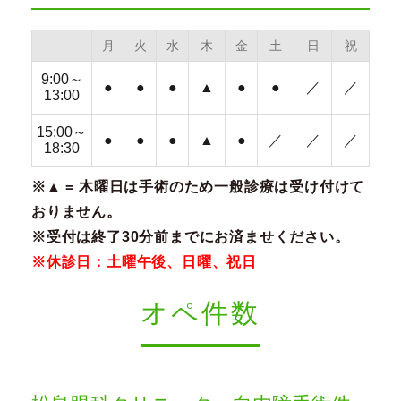
月
火
水
木
金
土
日
祝
9:00～
●
●
●
▲
●
●
／
／
13:00
15:00～
●
●
●
▲
●
／
／
／
18:30
※▲ = 木曜日は手術のため一般診療は受け付けて
おりません。
※受付は終了30分前までにお済ませください。
※休診日：土曜午後、日曜、祝日
オペ件数