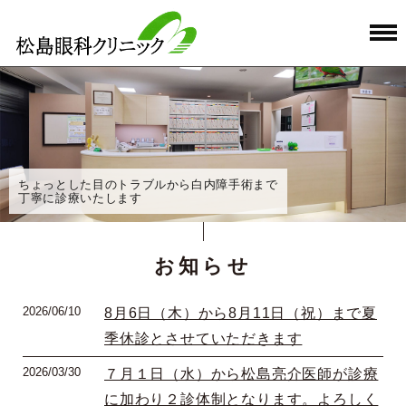
ちょっとした目のトラブルから白内障手術まで
丁寧に診療いたします
お知らせ
2026/06/10
8月6日（木）から8月11日（祝）まで夏
季休診とさせていただきます
2026/03/30
７月１日（水）から松島亮介医師が診療
に加わり２診体制となります。よろしく