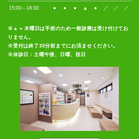
15:00～18:30
●
●
●
▲
●
／
／
／
※▲ = 木曜日は手術のため一般診療は受け付けてお
りません。
※受付は終了30分前までにお済ませください。
※休診日：土曜午後、日曜、祝日